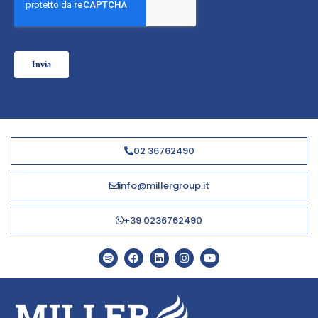
02 36762490
info@millergroup.it
+39 0236762490