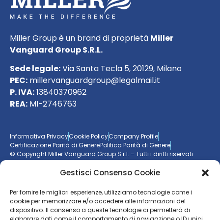
Miller Group è un brand di proprietà
Miller
Vanguard Group S.R.L.
Sede legale:
Via Santa Tecla 5, 20129, Milano
PEC:
millervanguardgroup@legalmail.it
P. IVA:
13840370962
REA:
MI-2746763
Informativa Privacy
Cookie Policy
Company Profile
Certificazione Parità di Genere
Politica Parità di Genere
© Copyright Miller Vanguard Group S.r.l. – Tutti i diritti riservati
Gestisci Consenso Cookie
Vuoi essere aggiornato sul mondo delle imprese?
Per fornire le migliori esperienze, utilizziamo tecnologie come i
cookie per memorizzare e/o accedere alle informazioni del
Resta sempre un passo avanti con la nostra
newsletter
dispositivo. Il consenso a queste tecnologie ci permetterà di
elaborare dati come il comportamento di navigazione o ID unici