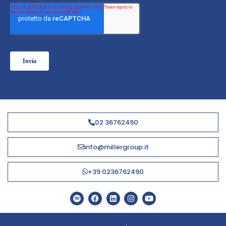
02 36762490
info@millergroup.it
+39 0236762490