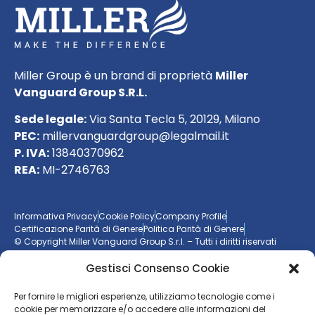
Miller Group è un brand di proprietà
Miller
Vanguard Group S.R.L.
Sede legale:
Via Santa Tecla 5, 20129, Milano
PEC:
millervanguardgroup@legalmail.it
P. IVA:
13840370962
REA:
MI-2746763
Informativa Privacy
Cookie Policy
Company Profile
Certificazione Parità di Genere
Politica Parità di Genere
© Copyright Miller Vanguard Group S.r.l. – Tutti i diritti riservati
Gestisci Consenso Cookie
Vuoi essere aggiornato sul mondo delle imprese?
Per fornire le migliori esperienze, utilizziamo tecnologie come i
cookie per memorizzare e/o accedere alle informazioni del
Resta sempre un passo avanti con la nostra
newsletter