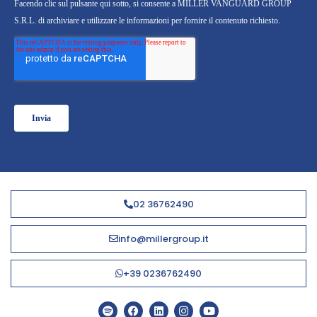
02 36762490
info@millergroup.it
+39 0236762490