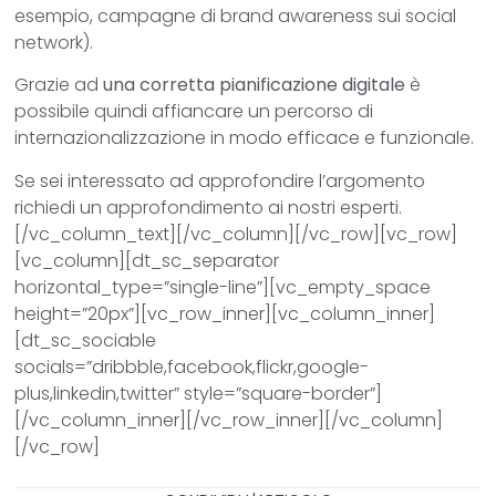
esempio, campagne di brand awareness sui social
network).
Grazie ad
una corretta pianificazione digitale
è
possibile quindi affiancare un percorso di
internazionalizzazione in modo efficace e funzionale.
Se sei interessato ad approfondire l’argomento
richiedi un approfondimento ai nostri esperti.
[/vc_column_text][/vc_column][/vc_row][vc_row]
[vc_column][dt_sc_separator
horizontal_type=”single-line”][vc_empty_space
height=”20px”][vc_row_inner][vc_column_inner]
[dt_sc_sociable
socials=”dribbble,facebook,flickr,google-
plus,linkedin,twitter” style=”square-border”]
[/vc_column_inner][/vc_row_inner][/vc_column]
[/vc_row]