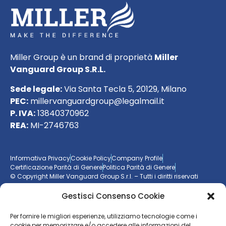
Miller Group è un brand di proprietà
Miller
Vanguard Group S.R.L.
Sede legale:
Via Santa Tecla 5, 20129, Milano
PEC:
millervanguardgroup@legalmail.it
P. IVA:
13840370962
REA:
MI-2746763
Informativa Privacy
Cookie Policy
Company Profile
Certificazione Parità di Genere
Politica Parità di Genere
© Copyright Miller Vanguard Group S.r.l. – Tutti i diritti riservati
Gestisci Consenso Cookie
Vuoi essere aggiornato sul mondo delle imprese?
Per fornire le migliori esperienze, utilizziamo tecnologie come i
cookie per memorizzare e/o accedere alle informazioni del
Resta sempre un passo avanti con la nostra
newsletter