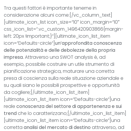
Tra questi fattori è importante tenerne in
considerazione alcuni come:[/vc_column_text]
[ultimate_icon_list icon_size=”10″ icon_margin=”10″
css_icon_list=”.vc_custom_1496420903866{margin-
left: 20px !important;}”][ultimate_icon_list_item
icon=”Defaults-circle”]
un’approfondita conoscenza
delle potenzialità e delle debolezze della propria
impresa.
Attraverso una SWOT analysis è, ad
esempio, possibile costruire un utile strumento di
pianificazione strategica, maturare una corretta
presa di coscienza sulla reale situazione aziendale e
su quali siano le possibili prospettive e opportunità
da cogliere;[/ultimate_icon_list_item]
[ultimate_icon_list_item icon=”Defaults-circle”]una
reale
conoscenza del settore di appartenenza e sui
trend
che lo caratterizzano;[/ultimate_icon_list_item]
[ultimate_icon_list_item icon=”Defaults-circle”]una
corretta
analisi del mercato di destino
attraverso, ad