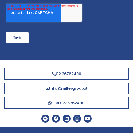
02 36762490
info@millergroup.it
+39 0236762490