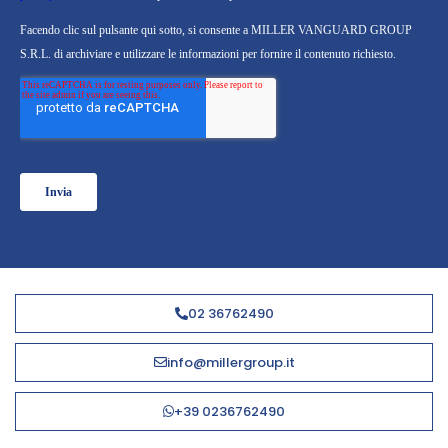
02 36762490
info@millergroup.it
+39 0236762490