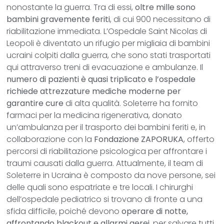
nonostante la guerra. Tra di essi,
oltre mille sono
bambini gravemente feriti
, di cui 900 necessitano di
riabilitazione immediata. L’Ospedale Saint Nicolas di
Leopoli è diventato un rifugio per migliaia di bambini
ucraini colpiti dalla guerra, che sono stati trasportati
qui attraverso treni di evacuazione e ambulanze. Il
numero di pazienti è quasi triplicato e l’ospedale
richiede attrezzature mediche moderne per
garantire cure
di alta qualità. Soleterre ha fornito
farmaci per la medicina rigenerativa, donato
un’ambulanza per il trasporto dei bambini feriti e, in
collaborazione con la
Fondazione ZAPORUKA
, offerto
percorsi di riabilitazione psicologica per affrontare i
traumi causati dalla guerra. Attualmente, il team di
Soleterre in Ucraina è composto da nove persone, sei
delle quali sono espatriate e tre locali. I chirurghi
dell’ospedale pediatrico si trovano di fronte a una
sfida difficile, poiché devono
operare di notte,
affrontando blackout e allarmi aerei
, per salvare tutti