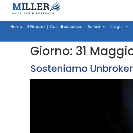
Home
Il Gruppo
Casi di successo
Servizi
Insight
Giorno:
31 Maggi
Sosteniamo Unbroken 