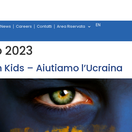
EN
News
Careers
Contatti
Area Riservata
o 2023
Kids – Aiutiamo l’Ucraina