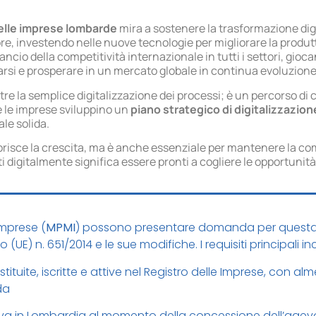
delle imprese lombarde
mira a sostenere la trasformazione dig
re, investendo nelle nuove tecnologie per migliorare la produt
ilancio della competitività internazionale in tutti i settori, gio
arsi e prosperare in un mercato globale in continua evoluzione
ltre la semplice digitalizzazione dei processi; è un percorso d
 le imprese sviluppino un
piano strategico di digitalizzazion
le solida.
risce la crescita, ma è anche essenziale per mantenere la com
 digitalmente significa essere pronti a cogliere le opportunità 
imprese (
MPMI
) possono presentare domanda per questa m
 (UE) n. 651/2014 e le sue modifiche. I requisiti principali i
ituite, iscritte e attive nel Registro delle Imprese, con a
da
va in Lombardia al momento della concessione dell’agev