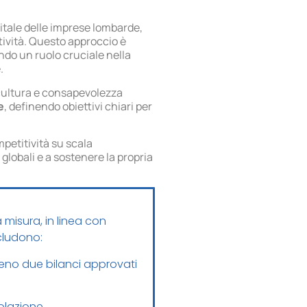
itale delle imprese lombarde,
tività. Questo approccio è
cando un ruolo cruciale nella
.
i cultura e consapevolezza
e
, definendo obiettivi chiari per
petitività su scala
globali e a sostenere la propria
isura, in linea con
ncludono:
lmeno due bilanci approvati
olazione