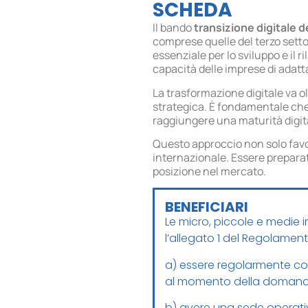
SCHEDA
Il bando
transizione digitale 
comprese quelle del terzo setto
essenziale per lo sviluppo e il r
capacità delle imprese di adatt
La trasformazione digitale va o
strategica. È fondamentale che
raggiungere una maturità digita
Questo approccio non solo favo
internazionale. Essere preparati
posizione nel mercato.
BENEFICIARI
Le micro, piccole e medie 
l’allegato 1 del Regolamento
a) essere regolarmente cost
al momento della doman
b) avere una sede operati