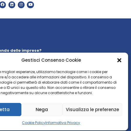
ondo delle imprese?
 la nostra
newsletter
Gestisci Consenso Cookie
WSLETTER
 le migliori esperienze, utilizziamo tecnologie come i cookie per
 e/o accedere alle informazioni del dispositivo. Il consenso a
nologie ci permetterà di elaborare dati come il comportamento di
 o ID unici su questo sito. Non acconsentire o ritirare il consenso
e negativamente su alcune caratteristiche e funzioni.
etta
Nega
Visualizza le preferenze
Cookie Policy
Informativa Privacy