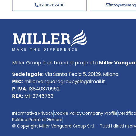
02 36762490
info@millerg
Miller Group è un brand di proprietà
Miller Vanguar
Sede legale:
Via Santa Tecla 5, 20129, Milano
PEC:
millervanguardgroup@legalmail.it
P. IVA:
13840370962
REA:
MI-2746763
Informativa Privacy
Cookie Policy
Company Profile
Certific
Politica Parità di Genere
© Copyright Miller Vanguard Group S.r.l. – Tutti i diritti riser