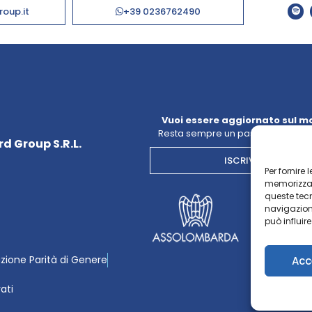
roup.it
+39 0236762490
Vuoi essere aggiornato sul m
Resta sempre un passo avanti con
d Group S.R.L.
ISCRIVITI ALLA NE
Per fornire
memorizzare
queste tec
navigazione
può influir
azione Parità di Genere
Acc
vati