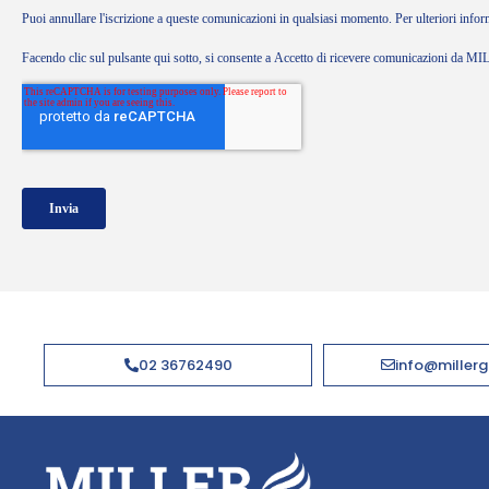
02 36762490
info@millerg