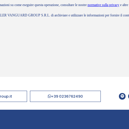
roup.it
+39 0236762490