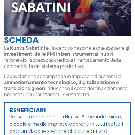
SCHEDA
La
Nuova Sabatini
è l’incentivo nazionale che sostiene gli
investimenti delle PMI in beni strumentali nuovi
,
favorendo l’accesso al credito e il rafforzamento della
competitività del sistema produttivo.
L’agevolazione accompagna le imprese nei processi di
ammodernamento tecnologico, digitalizzazione e
transizione green
, riducendo il costo del finanziamento
necessario a realizzare gli investimenti.
BENEFICIARI
Possono accedere alla Nuova Sabatini le
micro,
piccole e medie imprese
operanti in tutti i settori
produttivi, ad eccezione di alcune attività