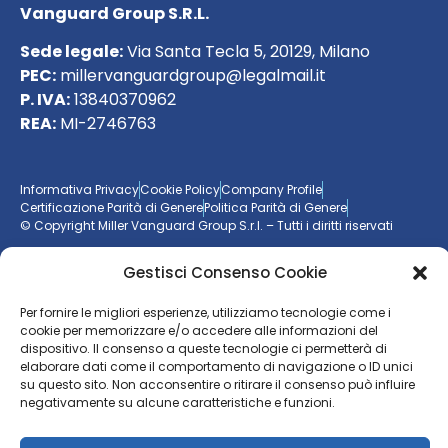
Vanguard Group S.R.L.
Sede legale:
Via Santa Tecla 5, 20129, Milano
PEC:
millervanguardgroup@legalmail.it
P. IVA:
13840370962
REA:
MI-2746763
Informativa Privacy
Cookie Policy
Company Profile
Certificazione Parità di Genere
Politica Parità di Genere
© Copyright Miller Vanguard Group S.r.l. – Tutti i diritti riservati
Gestisci Consenso Cookie
Vuoi essere aggiornato sul mondo delle imprese?
Per fornire le migliori esperienze, utilizziamo tecnologie come i
Resta sempre un passo avanti con la nostra
newsletter
cookie per memorizzare e/o accedere alle informazioni del
dispositivo. Il consenso a queste tecnologie ci permetterà di
ISCRIVITI ALLA NEWSLETTER
elaborare dati come il comportamento di navigazione o ID unici
su questo sito. Non acconsentire o ritirare il consenso può influire
negativamente su alcune caratteristiche e funzioni.