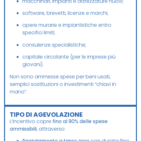
macchinari, impianti e attrezzature nuovi;
software, brevetti, licenze e marchi;
opere murarie e impiantistiche entro
specifici limiti;
consulenze specialistiche;
capitale circolante (per le imprese più
giovani).
Non sono ammesse spese per beni usati,
semplici sostituzioni o investimenti “chiavi in
mano”.
TIPO DI AGEVOLAZIONE
L’incentivo copre
fino al 90% delle spese
ammissibili
, attraverso:
finanziamento a tasso zero
con durata fino