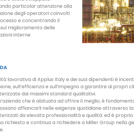
ando particolar attenzione alla
zione degli operatori coinvolti
rocesso e concentrando il
 sul miglioramento delle
azioni interne
IDA
vità lavorativa di Applus Italy e dei suoi dipendenti è ince
ione, sull’efficienza e sull’impegno a garantire ai propri cli
erizzate dai massimi standard qualitativi.
n’azienda che è abituata ad offrire il meglio, è fondamen
ssano affiancarli nelle esigenze quotidiane attraverso la f
erizzati da elevata professionalità e qualità: ed è propri
ha richiesto e continua a richiedere a Miller Group nella ge
e.