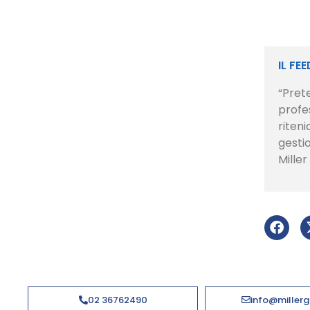
IL FE
“Prete
profes
riten
gestio
Miller
02 36762490
info@millerg