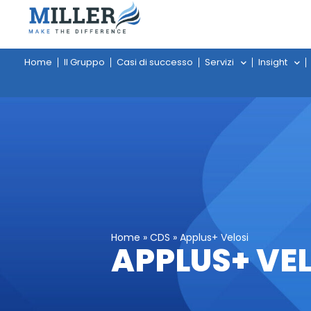
Home
Il Gruppo
Casi di successo
Servizi
Insight
Home
»
CDS
»
Applus+ Velosi
APPLUS+ VE