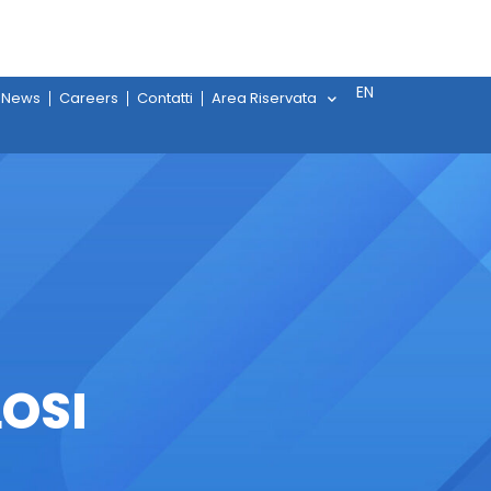
EN
News
Careers
Contatti
Area Riservata
LOSI