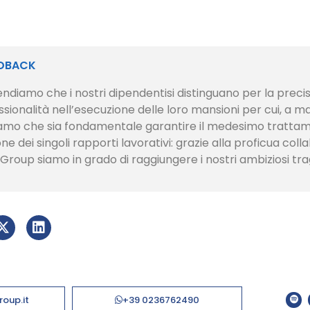
EDBACK
ndiamo che i nostri dipendentisi distinguano per la precis
sionalità nell’esecuzione delle loro mansioni per cui, a m
iamo che sia fondamentale garantire il medesimo trattam
ne dei singoli rapporti lavorativi: grazie alla proficua col
 Group siamo in grado di raggiungere i nostri ambiziosi tra
roup.it
+39 0236762490