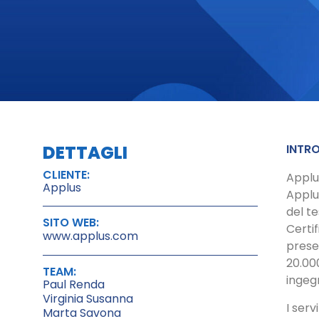
DETTAGLI
INTRO
CLIENTE:
Applus
Applus
Applu
del te
SITO WEB:
Certif
www.applus.com
presen
20.000
TEAM:
ingegn
Paul Renda
Virginia Susanna
I serv
Marta Savona