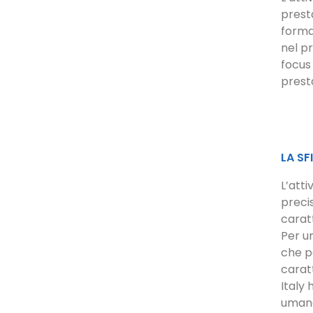
prest
forma
nel p
focus
prest
LA SF
L’atti
precis
caratt
Per u
che po
caratt
Italy 
uman