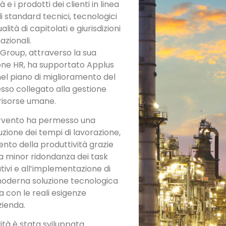
tà e i prodotti dei clienti in linea
i standard tecnici, tecnologici
ualità di capitolati e giurisdizioni
azionali.
 Group, attraverso la sua
ione HR, ha supportato Applus
nel piano di miglioramento del
sso collegato alla gestione
 risorse umane.
ervento ha permesso una
zione dei tempi di lavorazione,
ento della produttività grazie
a minor ridondanza dei task
tivi e all’implementazione di
oderna soluzione tecnologica
ea con le reali esigenze
zienda.
vità è stata sviluppata