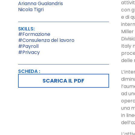
attivi
Arianna Gualandris
Nicola Tigri
con gl
e di q
intern
SKILLS:
Miller
#Formazione
Divis
#Consulenza del lavoro
Italy 
#Payroll
#Privacy
proce
delle
SCHEDA :
L’int
diminu
SCARICA IL PDF
l’aum
ad un
opera
una m
in lin
dell’a
L’atti