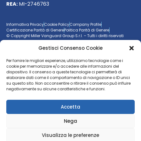
REA:
MI-2746763
Informativa Privacy
Cookie Policy
Company Profile
Certificazione Parità di Genere
Politica Parità di Genere
© Copyright Miller Vanguard Group S.r.l. – Tutti i diritti riservati
Gestisci Consenso Cookie
Vuoi essere aggiornato sul mondo delle imprese?
Per fornire le migliori esperienze, utilizziamo tecnologie come i
cookie per memorizzare e/o accedere alle informazioni del
Resta sempre un passo avanti con la nostra
newsletter
dispositivo. Il consenso a queste tecnologie ci permetterà di
elaborare dati come il comportamento di navigazione o ID unici
ISCRIVITI ALLA NEWSLETTER
su questo sito. Non acconsentire o ritirare il consenso può influire
negativamente su alcune caratteristiche e funzioni.
Accetta
Nega
Visualizza le preferenze