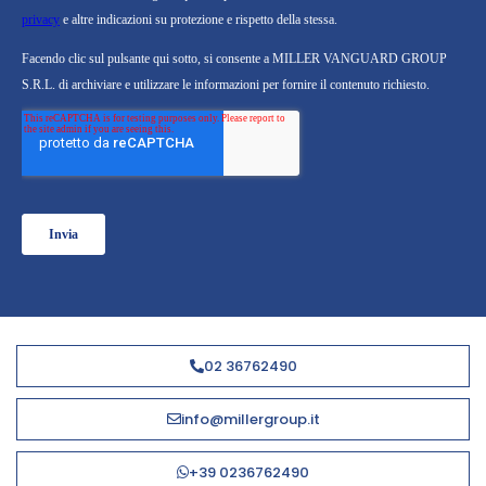
02 36762490
info@millergroup.it
+39 0236762490