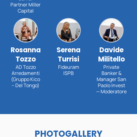
Partner Miller
Capital
Rosanna
Serena
Davide
Tozzo
Turrisi
Militello
AD Tozzo
Fideuram
Private
Arredamenti
ISPB
Banker &
(Gruppo Kico
Manager San
– Del Tongo)
Paolo Invest
— Moderatore
PHOTOGALLERY