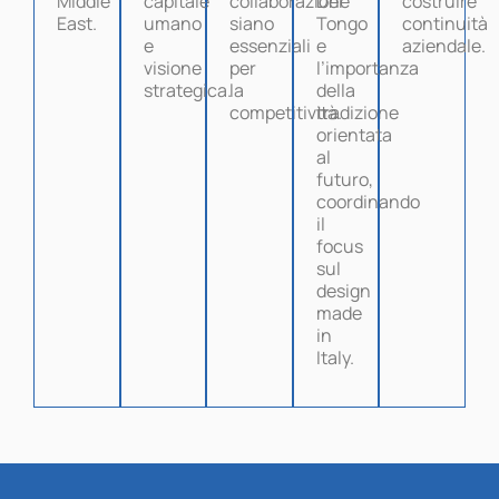
Middle
capitale
collaborazione
Del
costruire
East.
umano
siano
Tongo
continuità
e
essenziali
e
aziendale.
visione
per
l’importanza
strategica.
la
della
competitività.
tradizione
orientata
al
futuro,
coordinando
il
focus
sul
design
made
in
Italy.