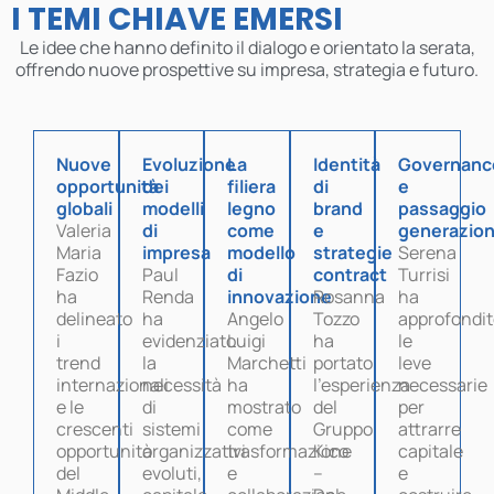
I TEMI CHIAVE EMERSI
Le idee che hanno definito il dialogo e orientato la serata,
offrendo nuove prospettive su impresa, strategia e futuro.
Nuove
Evoluzione
La
Identità
Governanc
opportunità
dei
filiera
di
e
globali
modelli
legno
brand
passaggio
Valeria
di
come
e
generazion
Maria
impresa
modello
strategie
Serena
Fazio
Paul
di
contract
Turrisi
ha
Renda
innovazione
Rosanna
ha
delineato
ha
Angelo
Tozzo
approfondi
i
evidenziato
Luigi
ha
le
trend
la
Marchetti
portato
leve
internazionali
necessità
ha
l’esperienza
necessarie
e le
di
mostrato
del
per
crescenti
sistemi
come
Gruppo
attrarre
opportunità
organizzativi
trasformazione
Kico
capitale
del
evoluti,
e
–
e