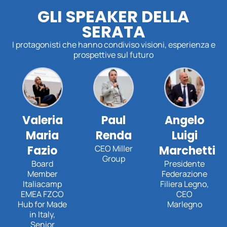
GLI SPEAKER DELLA
SERATA
I protagonisti che hanno condiviso visioni, esperienza e
prospettive sul futuro
Valeria
Paul
Angelo
Maria
Renda
Luigi
Fazio
CEO Miller
Marchetti
Group
Board
Presidente
Member
Federazione
Italiacamp
Filiera Legno,
EMEA FZCO
CEO
Hub for Made
Marlegno
in Italy,
Senior