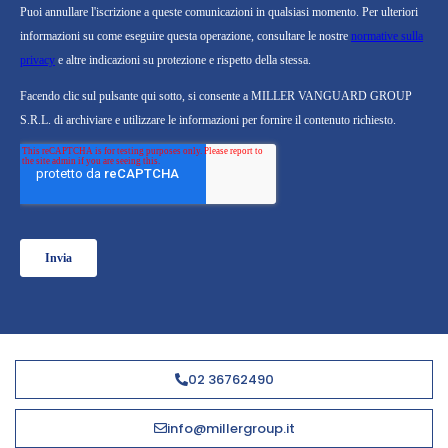
02 36762490
info@millergroup.it