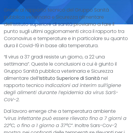
Grazie al rapporto tecnico del Gruppo Sanità
pubblica veterinaria e Sicurezza alimentare
dell’
Istituto superiore di sanità
proviamo a fare il
punto sugli ultimi aggiornamenti circa il rapporto tra
Coronavirus e temperature e in particolare su quanto
dura il Covid-19 in base alla temperatura.
“Il virus a 37 gradi resiste un giorno, a 22 una
settimana”. Queste le conclusioni a cui è giunto il
Gruppo Sanità pubblica veterinaria e Sicurezza
alimentare dell’
Istituto Superiore di Sanità
nel
rapporto tecnico
Indicazioni ad interim sull’igiene
degli alimenti durante l’epidemia da virus SarS-
CoV-2.
Dal lavoro emerge che a temperatura ambiente
“
virus infettante può essere rilevato fino a 7 giorni a
22°C, o fino a 1 giorno a 37°C
”. Inoltre Sars-Cov-2
mostra, nei confronti delle temperature rilevanti per i