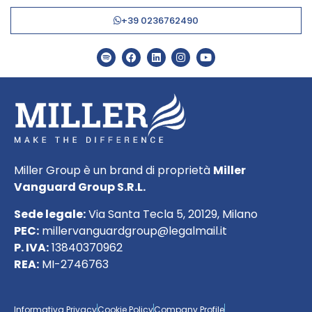
+39 0236762490
Miller Group è un brand di proprietà
Miller
Vanguard Group S.R.L.
Sede legale:
Via Santa Tecla 5, 20129, Milano
PEC:
millervanguardgroup@legalmail.it
P. IVA:
13840370962
REA:
MI-2746763
Informativa Privacy
Cookie Policy
Company Profile