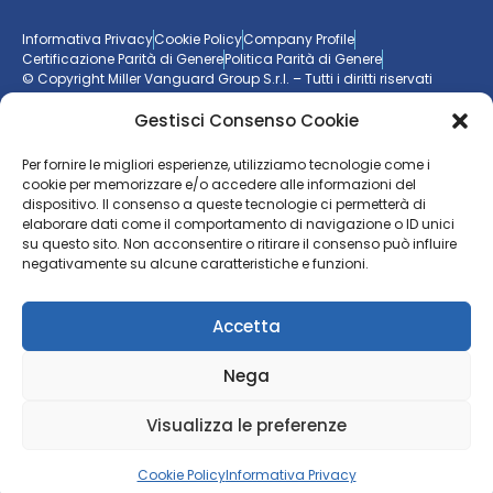
Informativa Privacy
Cookie Policy
Company Profile
Certificazione Parità di Genere
Politica Parità di Genere
© Copyright Miller Vanguard Group S.r.l. – Tutti i diritti riservati
Gestisci Consenso Cookie
Vuoi essere aggiornato sul mondo delle imprese?
Per fornire le migliori esperienze, utilizziamo tecnologie come i
cookie per memorizzare e/o accedere alle informazioni del
Resta sempre un passo avanti con la nostra
newsletter
dispositivo. Il consenso a queste tecnologie ci permetterà di
elaborare dati come il comportamento di navigazione o ID unici
ISCRIVITI ALLA NEWSLETTER
su questo sito. Non acconsentire o ritirare il consenso può influire
negativamente su alcune caratteristiche e funzioni.
Accetta
Nega
Visualizza le preferenze
Cookie Policy
Informativa Privacy