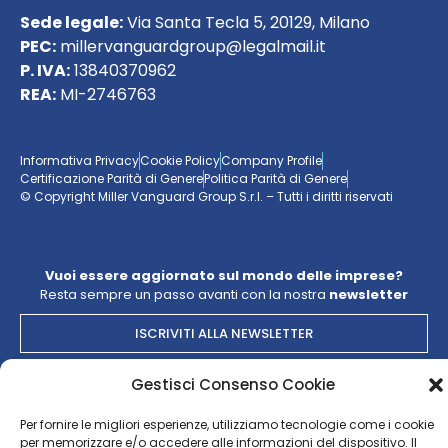
Sede legale:
Via Santa Tecla 5, 20129, Milano
PEC:
millervanguardgroup@legalmail.it
P. IVA:
13840370962
REA:
MI-2746763
Informativa Privacy
Cookie Policy
Company Profile
Certificazione Parità di Genere
Politica Parità di Genere
© Copyright Miller Vanguard Group S.r.l. – Tutti i diritti riservati
Vuoi essere aggiornato sul mondo delle imprese?
Resta sempre un passo avanti con la nostra
newsletter
ISCRIVITI ALLA NEWSLETTER
Gestisci Consenso Cookie
Per fornire le migliori esperienze, utilizziamo tecnologie come i cookie
per memorizzare e/o accedere alle informazioni del dispositivo. Il