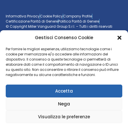
Informativa Privacy
Cookie Policy
Company Profile
Certificazione Parità di Genere
Politica Parità di Genere
© Copyright Miller Vanguard Group S.r.l. – Tutti i diritti riservati
Gestisci Consenso Cookie
Vuoi essere aggiornato sul mondo delle imprese?
Per fornire le migliori esperienze, utilizziamo tecnologie come i
cookie per memorizzare e/o accedere alle informazioni del
Resta sempre un passo avanti con la nostra
newsletter
dispositivo. Il consenso a queste tecnologie ci permetterà di
elaborare dati come il comportamento di navigazione o ID unici
ISCRIVITI ALLA NEWSLETTER
su questo sito. Non acconsentire o ritirare il consenso può influire
negativamente su alcune caratteristiche e funzioni.
Accetta
Nega
Visualizza le preferenze