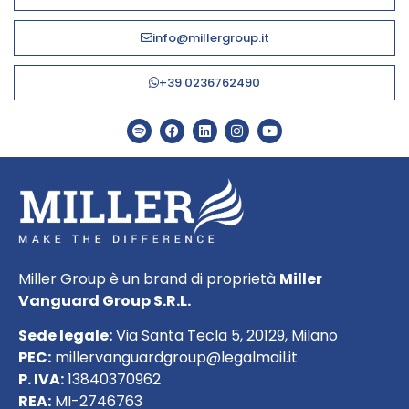
info@millergroup.it
+39 0236762490
Miller Group è un brand di proprietà
Miller
Vanguard Group S.R.L.
Sede legale:
Via Santa Tecla 5, 20129, Milano
PEC:
millervanguardgroup@legalmail.it
P. IVA:
13840370962
REA:
MI-2746763