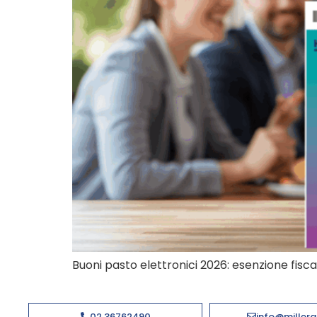
Buoni pasto elettronici 2026: esenzione fisc
02 36762490
info@millerg