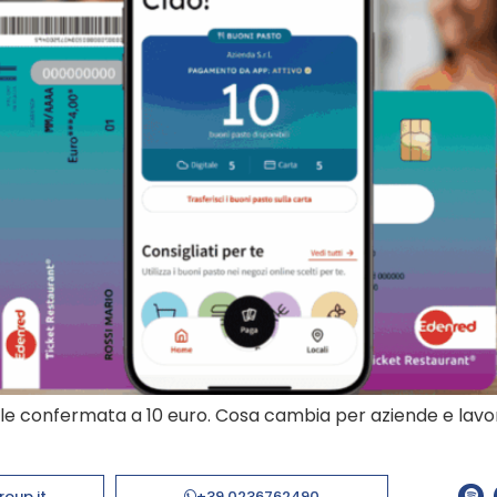
ale confermata a 10 euro. Cosa cambia per aziende e lavor
roup.it
+39 0236762490