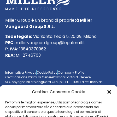
Miller Group è un brand di proprietà
Miller
Vanguard Group S.R.L.
Sede legale:
Via Santa Tecla 5, 20129, Milano
PEC:
millervanguardgroup@legalmail.it
P. IVA:
13840370962
REA:
MI-2746763
Informativa Privacy
Cookie Policy
Company Profile
Certificazione Parità di Genere
Politica Parità di Genere
© Copyright Miller Vanguard Group S.r.l. – Tutti i diritti riservati
Gestisci Consenso Cookie
Vuoi essere aggiornato sul mondo delle imprese?
Per fornire le migliori esperienze, utilizziamo tecnologie come i
cookie per memorizzare e/o accedere alle informazioni del
Resta sempre un passo avanti con la nostra
newsletter
dispositivo. Il consenso a queste tecnologie ci permetterà di
elaborare dati come il comportamento di navigazione o ID unici