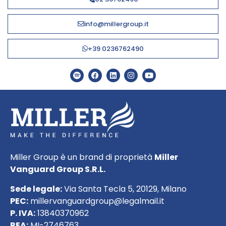
info@millergroup.it
+39 0236762490
Miller Group è un brand di proprietà
Miller
Vanguard Group S.R.L.
Sede legale:
Via Santa Tecla 5, 20129, Milano
PEC:
millervanguardgroup@legalmail.it
P. IVA:
13840370962
REA:
MI-2746763