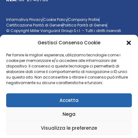
Informativa Privacy
Cookie Policy
Company Profile
Certificazione Parità di Genere
Politica Parità di Genere
© Copyright Miller Vanguard Group S.r.l. – Tutti i diritti riservati
Gestisci Consenso Cookie
Vuoi essere aggiornato sul mondo delle imprese?
Per fornire le migliori esperienze, utilizziamo tecnologie come i
cookie per memorizzare e/o accedere alle informazioni del
Resta sempre un passo avanti con la nostra
newsletter
dispositivo. Il consenso a queste tecnologie ci permetterà di
elaborare dati come il comportamento di navigazione o ID unici
ISCRIVITI ALLA NEWSLETTER
su questo sito. Non acconsentire o ritirare il consenso può influire
negativamente su alcune caratteristiche e funzioni.
Accetta
Nega
Visualizza le preferenze