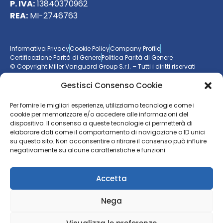
P. IVA:
13840370962
REA:
MI-2746763
Informativa Privacy
Cookie Policy
Company Profile
Certificazione Parità di Genere
Politica Parità di Genere
© Copyright Miller Vanguard Group S.r.l. – Tutti i diritti riservati
Gestisci Consenso Cookie
Vuoi essere aggiornato sul mondo delle imprese?
Per fornire le migliori esperienze, utilizziamo tecnologie come i
cookie per memorizzare e/o accedere alle informazioni del
Resta sempre un passo avanti con la nostra
newsletter
dispositivo. Il consenso a queste tecnologie ci permetterà di
elaborare dati come il comportamento di navigazione o ID unici
ISCRIVITI ALLA NEWSLETTER
su questo sito. Non acconsentire o ritirare il consenso può influire
negativamente su alcune caratteristiche e funzioni.
Accetta
Nega