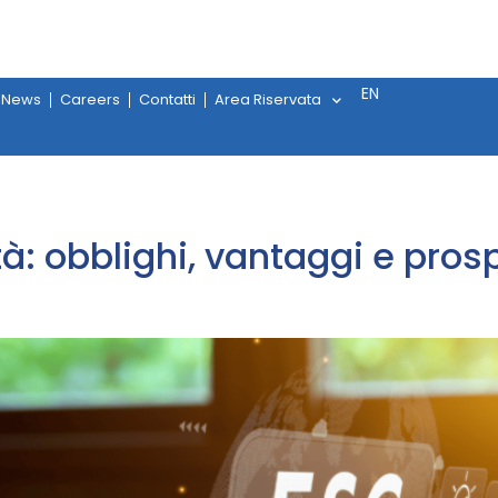
EN
News
Careers
Contatti
Area Riservata
tà: obblighi, vantaggi e prosp