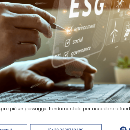
sempre più un passaggio fondamentale per accedere a fondi
roup.it
+39 0236762490