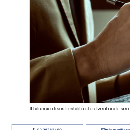
Il bilancio di sostenibilità sta diventando 
02 36762490
info@millerg