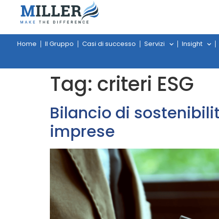
Home
Il Gruppo
Casi di successo
Servizi
Insight
Tag:
criteri ESG
Bilancio di sostenibili
imprese