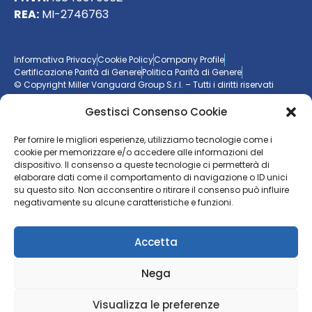
REA:
MI-2746763
Informativa Privacy
Cookie Policy
Company Profile
Certificazione Parità di Genere
Politica Parità di Genere
© Copyright Miller Vanguard Group S.r.l. – Tutti i diritti riservati
Gestisci Consenso Cookie
Vuoi essere aggiornato sul mondo delle imprese?
Per fornire le migliori esperienze, utilizziamo tecnologie come i
Resta sempre un passo avanti con la nostra
newsletter
cookie per memorizzare e/o accedere alle informazioni del
dispositivo. Il consenso a queste tecnologie ci permetterà di
elaborare dati come il comportamento di navigazione o ID unici
ISCRIVITI ALLA NEWSLETTER
su questo sito. Non acconsentire o ritirare il consenso può influire
negativamente su alcune caratteristiche e funzioni.
Accetta
Nega
Visualizza le preferenze