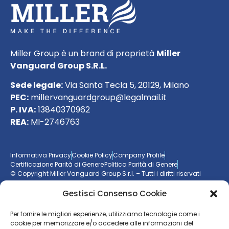
Miller Group è un brand di proprietà
Miller
Vanguard Group S.R.L.
Sede legale:
Via Santa Tecla 5, 20129, Milano
PEC:
millervanguardgroup@legalmail.it
P. IVA:
13840370962
REA:
MI-2746763
Informativa Privacy
Cookie Policy
Company Profile
Certificazione Parità di Genere
Politica Parità di Genere
© Copyright Miller Vanguard Group S.r.l. – Tutti i diritti riservati
Gestisci Consenso Cookie
Vuoi essere aggiornato sul mondo delle imprese?
Per fornire le migliori esperienze, utilizziamo tecnologie come i
cookie per memorizzare e/o accedere alle informazioni del
Resta sempre un passo avanti con la nostra
newsletter