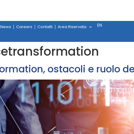
EN
News
Careers
Contatti
Area Riservata
cetransformation
ormation, ostacoli e ruolo de