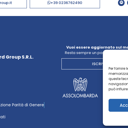
roup.it
+39 0236762490
Vuoi essere aggiornato sul m
Resta sempre un passo avanti con
d Group S.R.L.
ISCRIVITI ALLA NE
Per fornire
memorizzare
queste tec
navigazione
può influir
azione Parità di Genere
Acc
vati