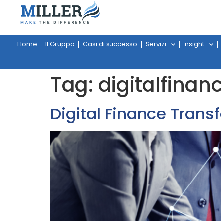
Home
Il Gruppo
Casi di successo
Servizi
Insight
Tag:
digitalfinan
Digital Finance Transf