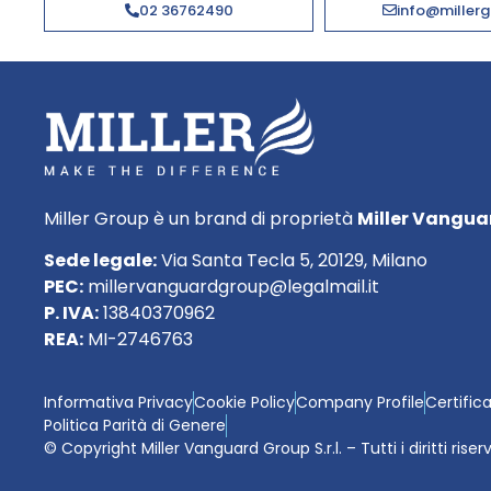
02 36762490
info@millerg
Miller Group è un brand di proprietà
Miller Vanguar
Sede legale:
Via Santa Tecla 5, 20129, Milano
PEC:
millervanguardgroup@legalmail.it
P. IVA:
13840370962
REA:
MI-2746763
Informativa Privacy
Cookie Policy
Company Profile
Certific
Politica Parità di Genere
© Copyright Miller Vanguard Group S.r.l. – Tutti i diritti riser