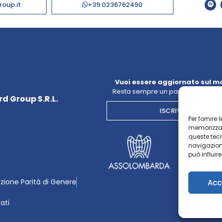
roup.it
+39 0236762490
Vuoi essere aggiornato sul m
Resta sempre un passo avanti con
d Group S.R.L.
ISCRIVITI ALLA NE
Per fornire
memorizzare
queste tec
navigazione
può influir
azione Parità di Genere
Acc
vati