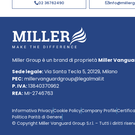
02 36762490
info@millerg
Miller Group è un brand di proprietà
Miller Vanguar
Sede legale:
Via Santa Tecla 5, 20129, Milano
PEC:
millervanguardgroup@legalmail.it
P. IVA:
13840370962
REA:
MI-2746763
Informativa Privacy
Cookie Policy
Company Profile
Certific
Politica Parità di Genere
© Copyright Miller Vanguard Group S.r.l. – Tutti i diritti riser