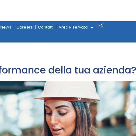
EN
News
Careers
Contatti
Area Riservata
rformance della tua azienda