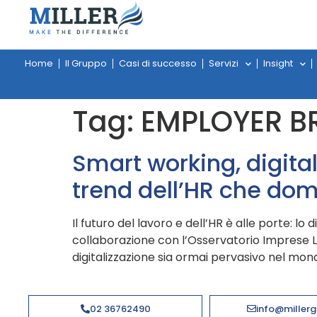
Home
Il Gruppo
Casi di successo
Servizi
Insight
Tag:
EMPLOYER B
Smart working, digital
trend dell’HR che dom
Il futuro del lavoro e dell’HR è alle porte: lo
collaborazione con l’Osservatorio Imprese L
digitalizzazione sia ormai pervasivo nel mon
02 36762490
info@millerg