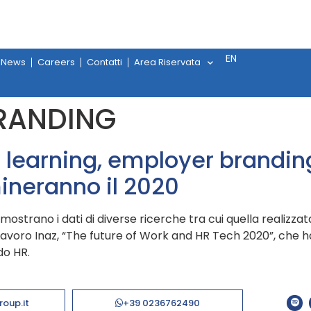
EN
News
Careers
Contatti
Area Riservata
RANDING
 learning, employer branding e
ineranno il 2020
 dimostrano i dati di diverse ricerche tra cui quella realizza
avoro Inaz, “The future of Work and HR Tech 2020”, che 
do HR.
roup.it
+39 0236762490