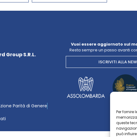
Vuoi essere aggiornato sul m
Resta sempre un passo avanti con
d Group S.R.L.
ISCRIVITI ALLA NE
azione Parità di Genere
Per fornire
memorizzare
vati
queste tec
navigazione
può influir