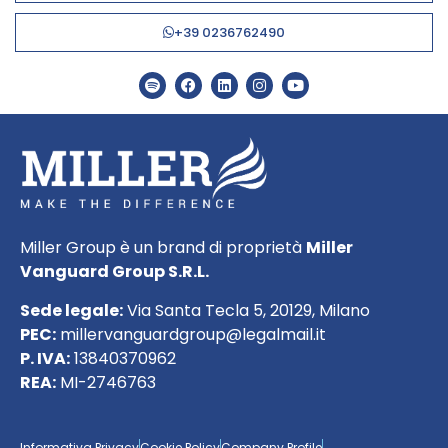
+39 0236762490
Miller Group è un brand di proprietà
Miller
Vanguard Group S.R.L.
Sede legale:
Via Santa Tecla 5, 20129, Milano
PEC:
millervanguardgroup@legalmail.it
P. IVA:
13840370962
REA:
MI-2746763
Informativa Privacy
Cookie Policy
Company Profile