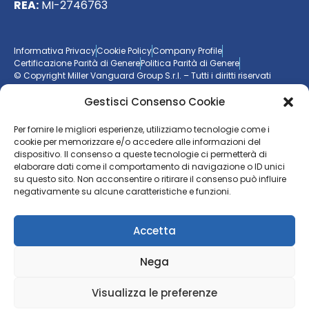
REA:
MI-2746763
Informativa Privacy
Cookie Policy
Company Profile
Certificazione Parità di Genere
Politica Parità di Genere
© Copyright Miller Vanguard Group S.r.l. – Tutti i diritti riservati
Gestisci Consenso Cookie
Vuoi essere aggiornato sul mondo delle imprese?
Per fornire le migliori esperienze, utilizziamo tecnologie come i
cookie per memorizzare e/o accedere alle informazioni del
Resta sempre un passo avanti con la nostra
newsletter
dispositivo. Il consenso a queste tecnologie ci permetterà di
elaborare dati come il comportamento di navigazione o ID unici
ISCRIVITI ALLA NEWSLETTER
su questo sito. Non acconsentire o ritirare il consenso può influire
negativamente su alcune caratteristiche e funzioni.
Accetta
Nega
Visualizza le preferenze