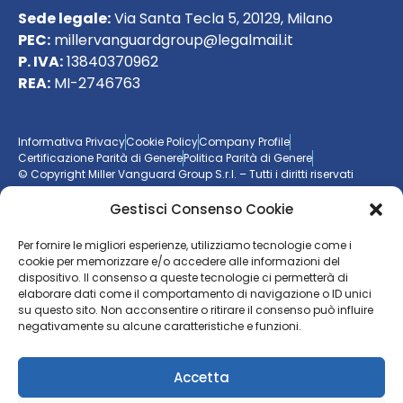
Sede legale:
Via Santa Tecla 5, 20129, Milano
PEC:
millervanguardgroup@legalmail.it
P. IVA:
13840370962
REA:
MI-2746763
Informativa Privacy
Cookie Policy
Company Profile
Certificazione Parità di Genere
Politica Parità di Genere
© Copyright Miller Vanguard Group S.r.l. – Tutti i diritti riservati
Gestisci Consenso Cookie
Vuoi essere aggiornato sul mondo delle imprese?
Per fornire le migliori esperienze, utilizziamo tecnologie come i
cookie per memorizzare e/o accedere alle informazioni del
Resta sempre un passo avanti con la nostra
newsletter
dispositivo. Il consenso a queste tecnologie ci permetterà di
elaborare dati come il comportamento di navigazione o ID unici
ISCRIVITI ALLA NEWSLETTER
su questo sito. Non acconsentire o ritirare il consenso può influire
negativamente su alcune caratteristiche e funzioni.
Accetta