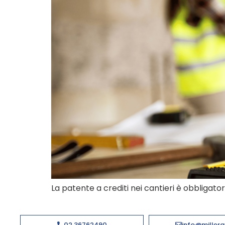
La patente a crediti nei cantieri è obbligator
02 36762490
info@millerg