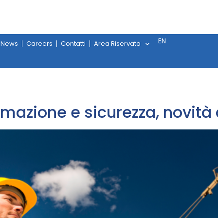
EN
News
Careers
Contatti
Area Riservata
formazione e sicurezza, novi