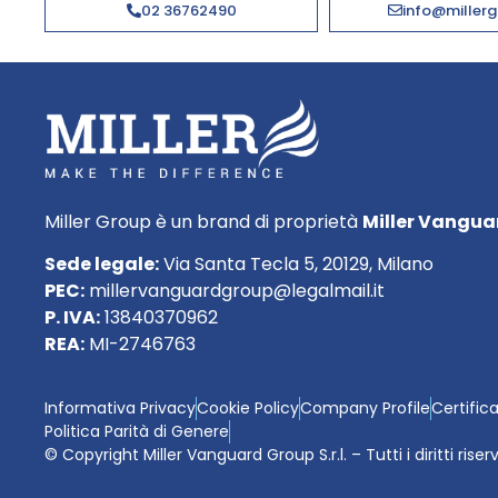
02 36762490
info@millerg
Miller Group è un brand di proprietà
Miller Vanguar
Sede legale:
Via Santa Tecla 5, 20129, Milano
PEC:
millervanguardgroup@legalmail.it
P. IVA:
13840370962
REA:
MI-2746763
Informativa Privacy
Cookie Policy
Company Profile
Certific
Politica Parità di Genere
© Copyright Miller Vanguard Group S.r.l. – Tutti i diritti riser