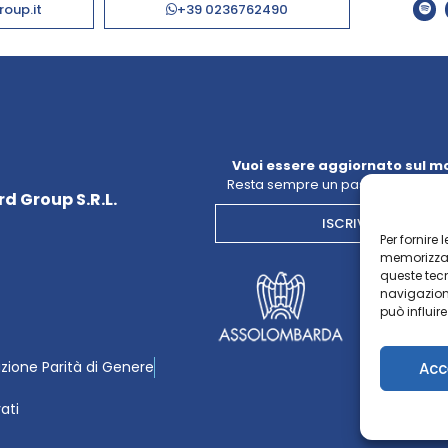
roup.it
+39 0236762490
Vuoi essere aggiornato sul m
Resta sempre un passo avanti con
d Group S.R.L.
ISCRIVITI ALLA NE
Per fornire
memorizzare
queste tec
navigazione
può influir
azione Parità di Genere
Acc
vati