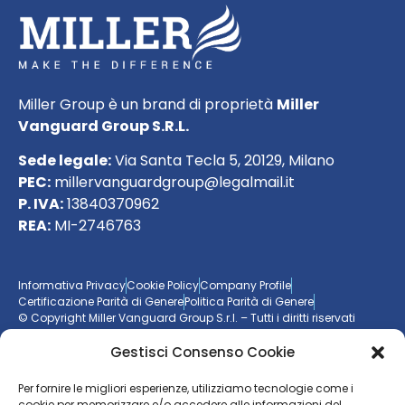
Miller Group è un brand di proprietà
Miller
Vanguard Group S.R.L.
Sede legale:
Via Santa Tecla 5, 20129, Milano
PEC:
millervanguardgroup@legalmail.it
P. IVA:
13840370962
REA:
MI-2746763
Informativa Privacy
Cookie Policy
Company Profile
Certificazione Parità di Genere
Politica Parità di Genere
© Copyright Miller Vanguard Group S.r.l. – Tutti i diritti riservati
Gestisci Consenso Cookie
Vuoi essere aggiornato sul mondo delle imprese?
Per fornire le migliori esperienze, utilizziamo tecnologie come i
cookie per memorizzare e/o accedere alle informazioni del