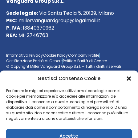
Vanguard Group S.R.L.
Sede legale:
Via Santa Tecla 5, 20129, Milano
PEC:
millervanguardgroup@legalmail.it
P. IVA:
13840370962
REA:
MI-2746763
Informativa Privacy
Cookie Policy
Company Profile
Certificazione Parità di Genere
Politica Parità di Genere
© Copyright Miller Vanguard Group S.r.l. – Tutti i diritti riservati
Gestisci Consenso Cookie
Vuoi essere aggiornato sul mondo delle imprese?
Per fornire le migliori esperienze, utilizziamo tecnologie come i
Resta sempre un passo avanti con la nostra
newsletter
cookie per memorizzare e/o accedere alle informazioni del
dispositivo. Il consenso a queste tecnologie ci permetterà di
elaborare dati come il comportamento di navigazione o ID unici
ISCRIVITI ALLA NEWSLETTER
su questo sito. Non acconsentire o ritirare il consenso può influire
negativamente su alcune caratteristiche e funzioni.
Accetta