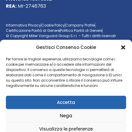
REA:
MI-2746763
Informativa Privacy
Cookie Policy
Company Profile
Certificazione Parità di Genere
Politica Parità di Genere
© Copyright Miller Vanguard Group S.r.l. – Tutti i diritti riservati
Gestisci Consenso Cookie
Vuoi essere aggiornato sul mondo delle imprese?
Per fornire le migliori esperienze, utilizziamo tecnologie come i
Resta sempre un passo avanti con la nostra
newsletter
cookie per memorizzare e/o accedere alle informazioni del
dispositivo. Il consenso a queste tecnologie ci permetterà di
elaborare dati come il comportamento di navigazione o ID unici
ISCRIVITI ALLA NEWSLETTER
su questo sito. Non acconsentire o ritirare il consenso può influire
negativamente su alcune caratteristiche e funzioni.
Accetta
Nega
Visualizza le preferenze