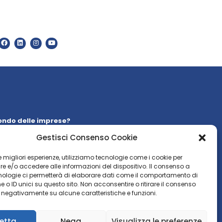
ondo delle imprese?
 la nostra
newsletter
Gestisci Consenso Cookie
WSLETTER
 le migliori esperienze, utilizziamo tecnologie come i cookie per
 e/o accedere alle informazioni del dispositivo. Il consenso a
nologie ci permetterà di elaborare dati come il comportamento di
 o ID unici su questo sito. Non acconsentire o ritirare il consenso
e negativamente su alcune caratteristiche e funzioni.
etta
Nega
Visualizza le preferenze