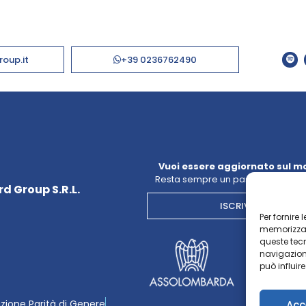
roup.it
+39 0236762490
Vuoi essere aggiornato sul m
Resta sempre un passo avanti con
d Group S.R.L.
ISCRIVITI ALLA NE
Per fornire
memorizzare
queste tec
navigazione
può influir
azione Parità di Genere
Acc