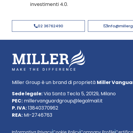
investimenti 4.0.
02 36762490
info@millerg
Miller Group è un brand di proprietà
Miller Vanguar
Sede legale:
Via Santa Tecla 5, 20129, Milano
PEC:
millervanguardgroup@legalmail.it
P. IVA:
13840370962
REA:
MI-2746763
Informativa Privacy
Cookie Policy
Company Profile
Certific