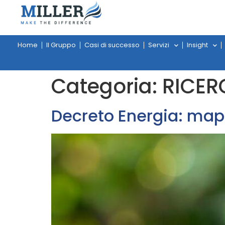
Home
Il Gruppo
Casi di successo
Servizi
Insight
Categoria:
RICER
Decreto Energia: mapp