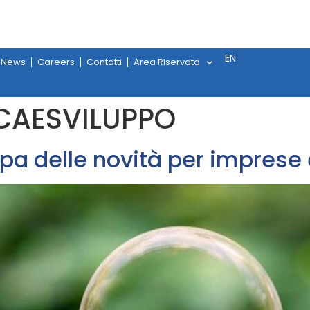
EN
News
Careers
Contatti
Area Riservata
CAESVILUPPO
a delle novità per imprese e