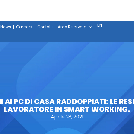
EN
News
Careers
Contatti
Area Riservata
 AI PC DI CASA RADDOPPIATI: LE RES
LAVORATORE IN SMART WORKING.
Aprile 28, 2021