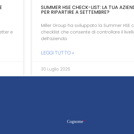
E
SUMMER HSE CHECK-LIST: LA TUA AZIE
PER RIPARTIRE A SETTEMBRE?
i
Miller Group ha sviluppato la Summer HSE c
tter e
checklist che consente di controllare il livel
dell’azienda.
LEGGI TUTTO »
30 Luglio 2026