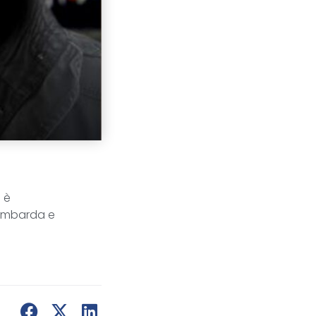
n è
lombarda e