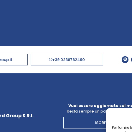
roup.it
+39 0236762490
Vuoi essere aggiornato sul m
Resta sempre un passo avanti con
d Group S.R.L.
ISCRIVITI ALLA NE
Per fornire