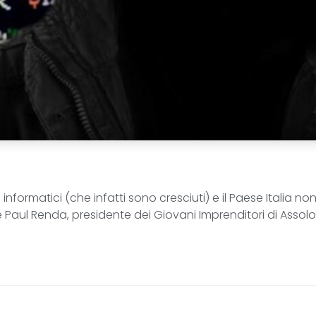
nformatici (che infatti sono cresciuti) e il Paese Italia no
 Paul Renda, presidente dei Giovani Imprenditori di Asso