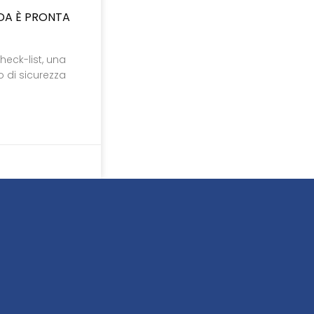
NDA È PRONTA
heck-list, una
lo di sicurezza