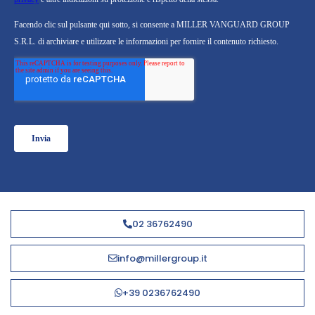
02 36762490
info@millergroup.it
+39 0236762490