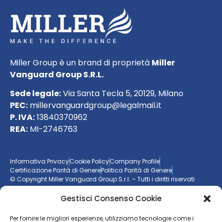
Miller Group è un brand di proprietà
Miller
Vanguard Group S.R.L.
Sede legale:
Via Santa Tecla 5, 20129, Milano
PEC:
millervanguardgroup@legalmail.it
P. IVA:
13840370962
REA:
MI-2746763
Informativa Privacy
Cookie Policy
Company Profile
Certificazione Parità di Genere
Politica Parità di Genere
© Copyright Miller Vanguard Group S.r.l. – Tutti i diritti riservati
Gestisci Consenso Cookie
Vuoi essere aggiornato sul mondo delle imprese?
Per fornire le migliori esperienze, utilizziamo tecnologie come i