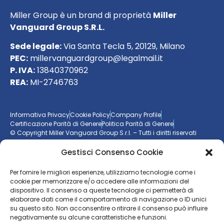
Miller Group è un brand di proprietà
Miller
Vanguard Group S.R.L.
Sede legale:
Via Santa Tecla 5, 20129, Milano
PEC:
millervanguardgroup@legalmail.it
P. IVA:
13840370962
REA:
MI-2746763
Informativa Privacy
Cookie Policy
Company Profile
Certificazione Parità di Genere
Politica Parità di Genere
© Copyright Miller Vanguard Group S.r.l. – Tutti i diritti riservati
Gestisci Consenso Cookie
Vuoi essere aggiornato sul mondo delle imprese?
Per fornire le migliori esperienze, utilizziamo tecnologie come i
cookie per memorizzare e/o accedere alle informazioni del
Resta sempre un passo avanti con la nostra
newsletter
dispositivo. Il consenso a queste tecnologie ci permetterà di
elaborare dati come il comportamento di navigazione o ID unici
ISCRIVITI ALLA NEWSLETTER
su questo sito. Non acconsentire o ritirare il consenso può influire
negativamente su alcune caratteristiche e funzioni.