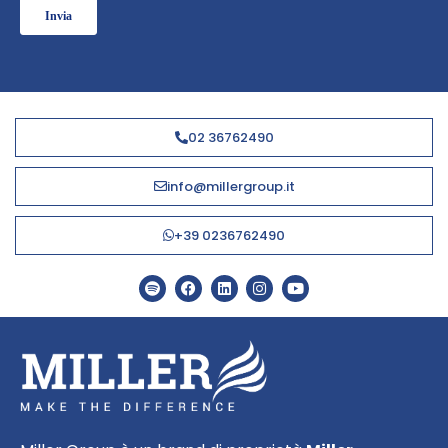
02 36762490
info@millergroup.it
+39 0236762490