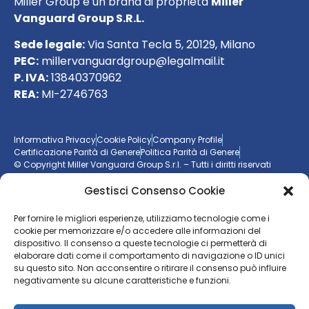
Miller Group è un brand di proprietà
Miller
Vanguard Group S.R.L.
Sede legale:
Via Santa Tecla 5, 20129, Milano
PEC:
millervanguardgroup@legalmail.it
P. IVA:
13840370962
REA:
MI-2746763
Informativa Privacy
Cookie Policy
Company Profile
Certificazione Parità di Genere
Politica Parità di Genere
© Copyright Miller Vanguard Group S.r.l. – Tutti i diritti riservati
Gestisci Consenso Cookie
Vuoi essere aggiornato sul mondo delle imprese?
Per fornire le migliori esperienze, utilizziamo tecnologie come i
cookie per memorizzare e/o accedere alle informazioni del
Resta sempre un passo avanti con la nostra
newsletter
dispositivo. Il consenso a queste tecnologie ci permetterà di
elaborare dati come il comportamento di navigazione o ID unici
ISCRIVITI ALLA NEWSLETTER
su questo sito. Non acconsentire o ritirare il consenso può influire
negativamente su alcune caratteristiche e funzioni.