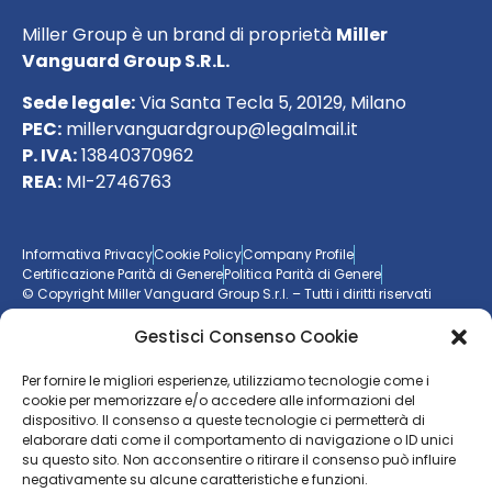
Miller Group è un brand di proprietà
Miller
Vanguard Group S.R.L.
Sede legale:
Via Santa Tecla 5, 20129, Milano
PEC:
millervanguardgroup@legalmail.it
P. IVA:
13840370962
REA:
MI-2746763
Informativa Privacy
Cookie Policy
Company Profile
Certificazione Parità di Genere
Politica Parità di Genere
© Copyright Miller Vanguard Group S.r.l. – Tutti i diritti riservati
Gestisci Consenso Cookie
Vuoi essere aggiornato sul mondo delle imprese?
Per fornire le migliori esperienze, utilizziamo tecnologie come i
Resta sempre un passo avanti con la nostra
newsletter
cookie per memorizzare e/o accedere alle informazioni del
dispositivo. Il consenso a queste tecnologie ci permetterà di
elaborare dati come il comportamento di navigazione o ID unici
ISCRIVITI ALLA NEWSLETTER
su questo sito. Non acconsentire o ritirare il consenso può influire
negativamente su alcune caratteristiche e funzioni.