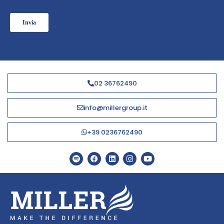
02 36762490
info@millergroup.it
+39 0236762490