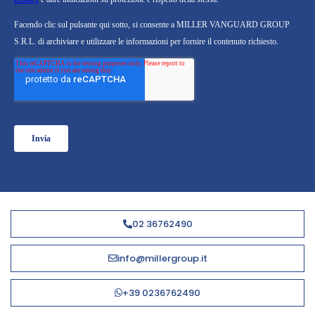
02 36762490
info@millergroup.it
+39 0236762490