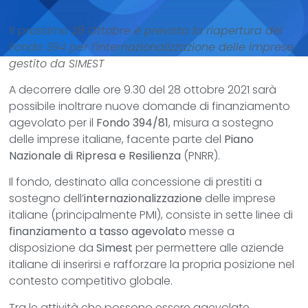
Il prossimo 28 Ottobre è prevista la riapertura del
Fondo 394 per l’internazionalizzazione delle imprese,
gestito da SIMEST
A decorrere dalle ore 9.30 del 28 ottobre 2021 sarà
possibile inoltrare nuove domande di finanziamento
agevolato per il
Fondo 394/81
, misura a sostegno
delle imprese italiane, facente parte del
Piano
Nazionale di Ripresa e Resilienza
(PNRR).
Il fondo, destinato alla concessione di prestiti a
sostegno dell’
internazionalizzazione
delle imprese
italiane (principalmente PMI), consiste in sette linee di
finanziamento a tasso agevolato
messe a
disposizione da
Simest
per permettere alle aziende
italiane di inserirsi e rafforzare la propria posizione nel
contesto competitivo globale.
Tra le attività che possono essere agevolate