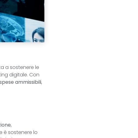
ta a sostenere le
ing digitale. Con
 spese ammissibili
,
zione
,
le è sostenere lo