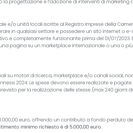
 la progettazione e l’adozione di interventi di marketing d
e e/o unità locali iscritte al Registro Imprese della Cam
rare in qualsiasi settore e possedere un sito internet o
 attivo e completamente funzionante prima del 01/07/2023.
i: una pagina su un marketplace internazionale o una o pi
li su motori di ricerca, marketplace e/o canali social, non
nnessi 2024. Le spese devono essere realizzate e pagate
revisto per la realizzazione delle stesse (max 240 giorni d
000,00 euro, offrendo un contributo a fondo perduto del
stimento minimo richiesto è di 5.000,00 euro.