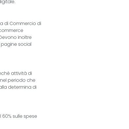
igitale.
era di Commercio di
 e-commerce
 Devono inoltre
ù pagine social
ché attività di
 nel periodo che
alla determina di
 60% sulle spese