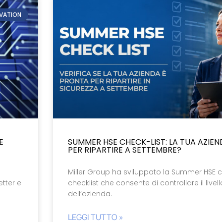
OVATION
E
SUMMER HSE CHECK-LIST: LA TUA AZIE
PER RIPARTIRE A SETTEMBRE?
i
Miller Group ha sviluppato la Summer HSE c
tter e
checklist che consente di controllare il livel
dell’azienda.
LEGGI TUTTO »