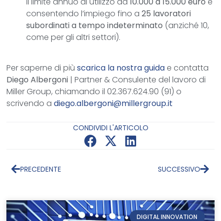
il limite annuo di utilizzo da
10.000 a 15.000 euro
e
consentendo l’impiego fino a
25 lavoratori
subordinati a tempo indeterminato
(anziché 10,
come per gli altri settori).
Per saperne di più
scarica la nostra guida
e contatta
Diego Albergoni
| Partner & Consulente del lavoro di
Miller Group, chiamando il 02.367.624.90 (91) o
scrivendo a
diego.albergoni@millergroup.it
CONDIVIDI L'ARTICOLO
PRECEDENTE
SUCCESSIVO
DIGITAL INNOVATION