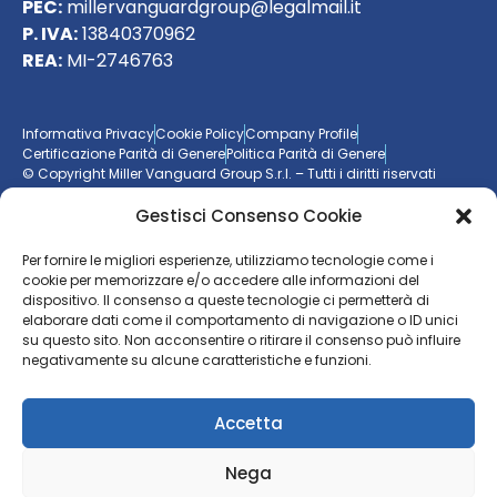
PEC:
millervanguardgroup@legalmail.it
P. IVA:
13840370962
REA:
MI-2746763
Informativa Privacy
Cookie Policy
Company Profile
Certificazione Parità di Genere
Politica Parità di Genere
© Copyright Miller Vanguard Group S.r.l. – Tutti i diritti riservati
Gestisci Consenso Cookie
Vuoi essere aggiornato sul mondo delle imprese?
Per fornire le migliori esperienze, utilizziamo tecnologie come i
cookie per memorizzare e/o accedere alle informazioni del
Resta sempre un passo avanti con la nostra
newsletter
dispositivo. Il consenso a queste tecnologie ci permetterà di
elaborare dati come il comportamento di navigazione o ID unici
ISCRIVITI ALLA NEWSLETTER
su questo sito. Non acconsentire o ritirare il consenso può influire
negativamente su alcune caratteristiche e funzioni.
Accetta
Nega